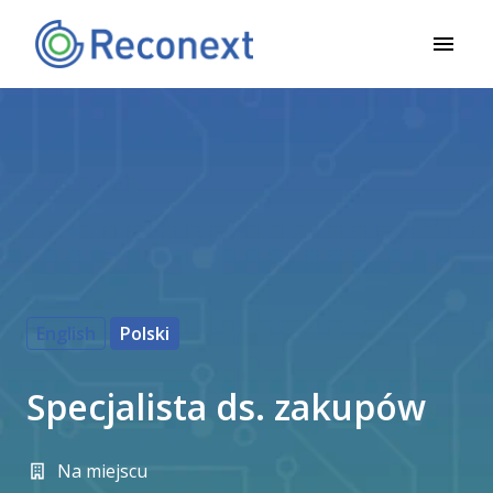
Skip
to
Homepage
content
English
Polski
Specjalista ds. zakupów
Na miejscu